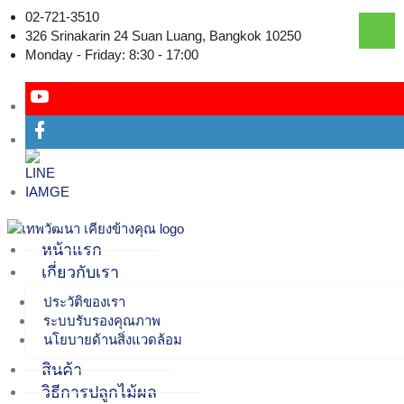
02-721-3510
326 Srinakarin 24
Suan Luang
,
Bangkok
10250
Monday - Friday: 8:30 - 17:00
หน้าแรก
เกี่ยวกับเรา
ประวัติของเรา
ระบบรับรองคุณภาพ
นโยบายด้านสิ่งแวดล้อม
สินค้า
วิธีการปลูกไม้ผล