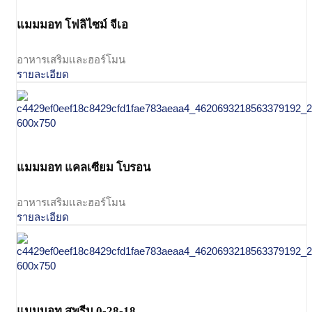
แมมมอท โฟลิไซม์ จีเอ
อาหารเสริมเเละฮอร์โมน
รายละเอียด
แมมมอท แคลเซียม โบรอน
อาหารเสริมเเละฮอร์โมน
รายละเอียด
แมมมอท สุพรีม 0-28-18