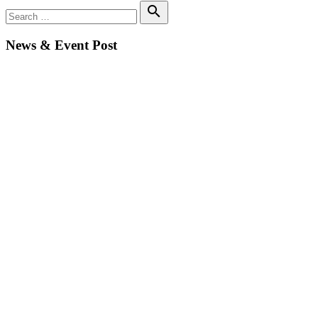
Search
search
News & Event Post