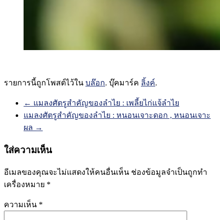
รายการนี้ถูกโพสต์ไว้ใน
บล๊อก
. บุ๊คมาร์ค
ลิ้งค์
.
นำทาง
←
แมลงศัตรูสำคัญของลำไย : เพลี้ยไก่แจ้ลำไย
แมลงศัตรูสำคัญของลำไย : หนอนเจาะดอก , หนอนเจาะ
ผล
→
ใส่ความเห็น
อีเมลของคุณจะไม่แสดงให้คนอื่นเห็น
ช่องข้อมูลจำเป็นถูกทำ
เครื่องหมาย
*
ความเห็น
*